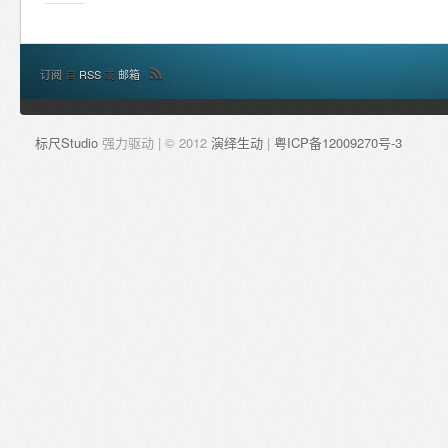
订阅
自
RSS
或
邮箱
标尺Studio
强力驱动 | © 2012
演绎生动
|
粤ICP备12009270号-3