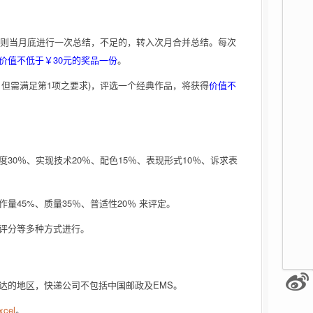
)，则当月底进行一次总结，不足的，转入次月合并总结。每次
价值不低于￥30元的奖品一份
。
，但需满足第1项之要求)，评选一个经典作品，将获得
价值不
30％、实现技术20％、配色15％、表现形式10％、诉求表
量45%、质量35％、普适性20％ 来评定。
评分等多种方式进行。
达的地区，快递公司不包括中国邮政及EMS。
cel
。