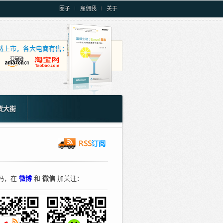
圈子
雇佣我
关于
』卓然上市，各大电商有售：
货大街
码，在
微博
和
微信
加关注：