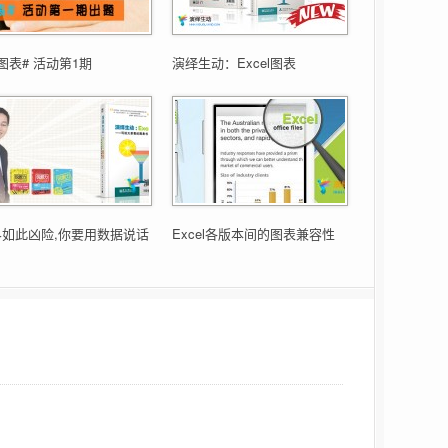
图表# 活动第1期
演绎生动：Excel图表
界如此凶险,你要用数据说话
Excel各版本间的图表兼容性