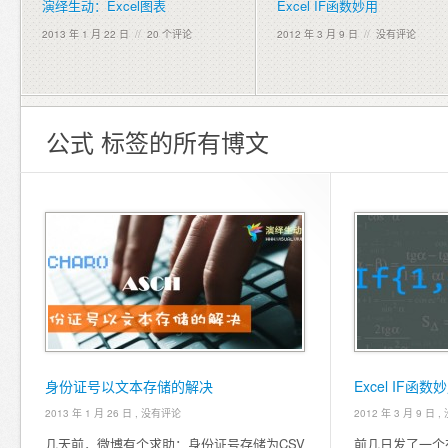
演绎生动：Excel图表
Excel IF函数妙用
2013 年 1 月 22 日
//
20 个评论
2012 年 3 月 9 日
//
没有评论
公式 标签的所有博文
身份证号以文本存储的解决
Excel IF函数
2013 年 1 月 26 日 ,
没有评论
2012 年 3 月 9 日 ,
几天前，微博有个求助：身份证号存储为CSV
前几日发了一个有