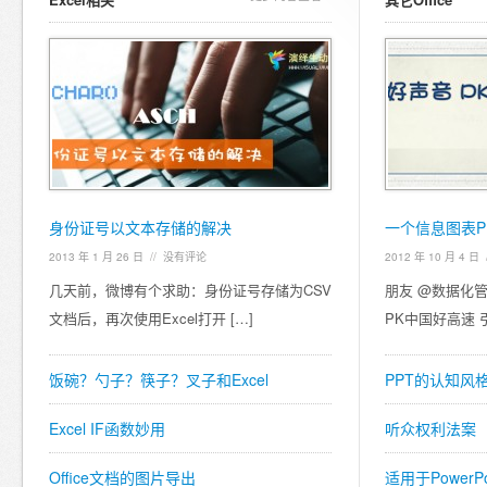
身份证号以文本存储的解决
一个信息图表P
2013 年 1 月 26 日
//
没有评论
2012 年 10 月 4 日
几天前，微博有个求助：身份证号存储为CSV
朋友 @数据化
文档后，再次使用Excel打开 […]
PK中国好高速 
饭碗？勺子？筷子？叉子和Excel
PPT的认知风
Excel IF函数妙用
听众权利法案
Office文档的图片导出
适用于Power